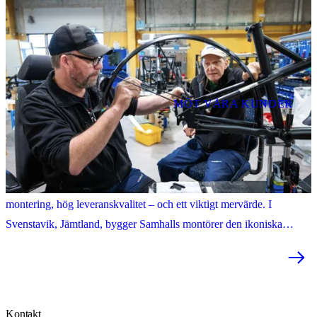
MÖT VÅRA KUNDER
Samhall monterar Livelos elcyklar med hög precision
Ett långsiktigt partnerskap med Samhall ger Livelo Bikes pålitlig
montering, hög leveranskvalitet – och ett viktigt mervärde. I
Svenstavik, Jämtland, bygger Samhalls montörer den ikoniska
lådcykeln som syns i allt fler svenska städer.
Kontakt