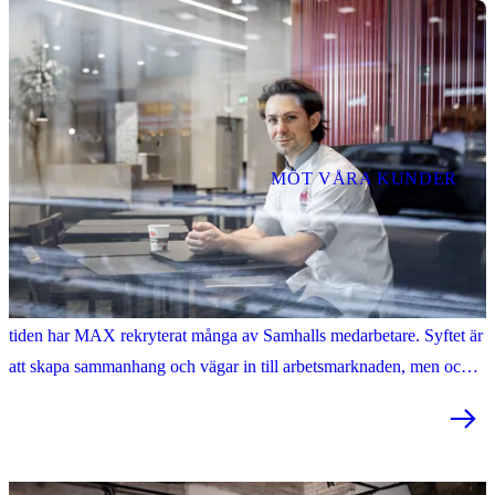
MÖT VÅRA KUNDER
MAX + Samhall = skapar värde och social hållbarhet
MAX Burgers och Samhall har samarbetat under 25 år. Under den
tiden har MAX rekryterat många av Samhalls medarbetare. Syftet är
att skapa sammanhang och vägar in till arbetsmarknaden, men också
att stärka MAX företagskultur och gästupplevelse.