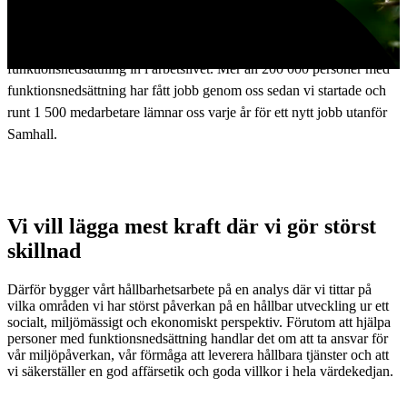
Hållbarhet är en del av vårt DNA
Vår främsta hållbarhetspåverkan är att hjälpa personer med
funktionsnedsättning in i arbetslivet. Mer än 200 000 personer med
funktionsnedsättning har fått jobb genom oss sedan vi startade och
runt 1 500 medarbetare lämnar oss varje år för ett nytt jobb utanför
Samhall.
Vi vill lägga mest kraft där vi gör störst
skillnad
Därför bygger vårt hållbarhetsarbete på en analys där vi tittar på
vilka områden vi har störst påverkan på en hållbar utveckling ur ett
socialt, miljömässigt och ekonomiskt perspektiv. Förutom att hjälpa
personer med funktionsnedsättning handlar det om att ta ansvar för
vår miljöpåverkan, vår förmåga att leverera hållbara tjänster och att
vi säkerställer en god affärsetik och goda villkor i hela värdekedjan.