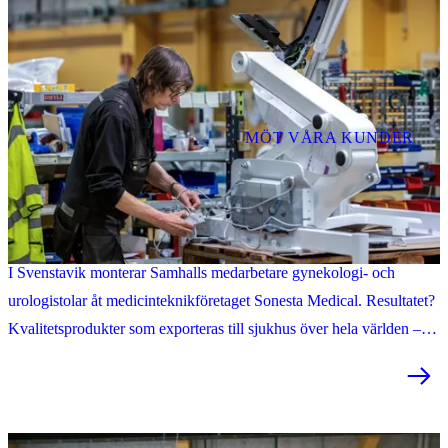
MÖT VÅRA KUNDER
Medicinteknik med precision – Samhall monterar stolar för vård i
världsklass
I Svenstavik monterar Samhalls medarbetare gynekologi- och
urologistolar åt medicinteknikföretaget Sonesta Medical. Resultatet?
Kvalitetsprodukter som exporteras till sjukhus över hela världen –
med nöjda kunder som följd.