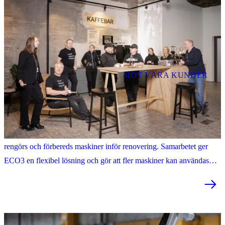
MÖT VÅRA KUNDER
”Samhall är en viktig del av vår verksamhet”
ECO3 i Arvika återvinner kaffemaskiner. Tillsammans med Samhall
rengörs och förbereds maskiner inför renovering. Samarbetet ger
ECO3 en flexibel lösning och gör att fler maskiner kan användas
längre.