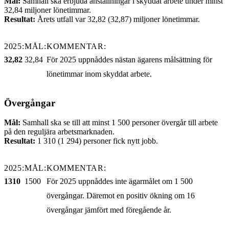
Mål:
Samhall ska erbjuda anställningar i skyddat arbete under minst
32,84 miljoner lönetimmar.
Resultat:
Årets utfall var 32,82 (32,87) miljoner lönetimmar.
2025:
MÅL:
KOMMENTAR:
32,82
32,84
För 2025 uppnåddes nästan ägarens målsättning för
lönetimmar inom skyddat arbete.
Övergångar
Mål:
Samhall ska se till att minst 1 500 personer övergår till arbete
på den reguljära arbetsmarknaden.
Resultat:
1 310 (1 294) personer fick nytt jobb.
2025:
MÅL:
KOMMENTAR:
1310
1500
För 2025 uppnåddes inte ägarmålet om 1 500
övergångar. Däremot en positiv ökning om 16
övergångar jämfört med föregående år.