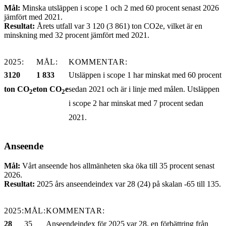
Mål:
Minska utsläppen i scope 1 och 2 med 60 procent senast 2026
jämfört med 2021.
Resultat:
Årets utfall var 3 120 (3 861) ton CO2e, vilket är en
minskning med 32 procent jämfört med 2021.
2025:
MÅL:
KOMMENTAR:
3120
1 833
Utsläppen i scope 1 har minskat med 60 procent
ton CO
e
ton CO
e
sedan 2021 och är i linje med målen. Utsläppen
2
2
i scope 2 har minskat med 7 procent sedan
2021.
Anseende
Mål:
Vårt anseende hos allmänheten ska öka till 35 procent senast
2026.
Resultat:
2025 års anseendeindex var 28 (24) på skalan -65 till 135.
2025:
MÅL:
KOMMENTAR:
28
35
Anseendeindex för 2025 var 28, en förbättring från