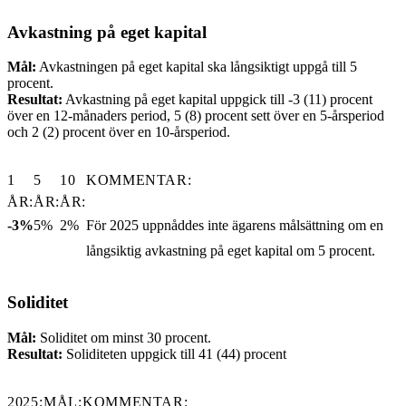
Avkastning på eget kapital
Mål:
Avkastningen på eget kapital ska långsiktigt uppgå till 5
procent.
Resultat:
Avkastning på eget kapital uppgick till -3 (11) procent
över en 12-månaders period, 5 (8) procent sett över en 5-årsperiod
och 2 (2) procent över en 10-årsperiod.
1
5
10
KOMMENTAR:
ÅR:
ÅR:
ÅR:
-3%
5%
2%
För 2025 uppnåddes inte ägarens målsättning om en
långsiktig avkastning på eget kapital om 5 procent.
Soliditet
Mål:
Soliditet om minst 30 procent.
Resultat:
Soliditeten uppgick till 41 (44) procent
2025:
MÅL:
KOMMENTAR: