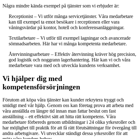
Några mindre kända exempel på tjänster som vi erbjuder är:
Receptionist – Vi utför många servicetjänster. Våra medarbetare
kan till exempel ta emot besökare i receptionen eller vara
våningsvärdar på kontor, hotell och konferensanläggningar.
Textilarbetare – Vi utför till exempel lagningar och avancerade
sömnadsarbeten. Här har vi många kompetenta medarbetare.
Återvinningsarbetare – Effektiv återvinning kräver hög precision,
god logistik och noggrann lagerhantering. Här kan vi och våra
medarbetare vara med och utveckla kundens verksamhet.
Vi hjälper dig med
kompetensförsörjningen
Förutom att köpa våra tjänster kan kunder rekrytera tryggt och
smidigt med vår hjälp. Genom oss kan företag prova att arbeta med
våra anställda en längre tid innan man fattar beslut om fast
anställning – ett effektivt sätt att hitta rätt kompetens. Våra
medarbetare förbereds genom utbildningar i 24 olika yrkesroller och
har möjlighet till praktik för att få rätt förutsättningar för övergång till
andra arbetsgivare. Vi utvecklar ständigt dessa yrkesroller för att
möta våra kunders behov.