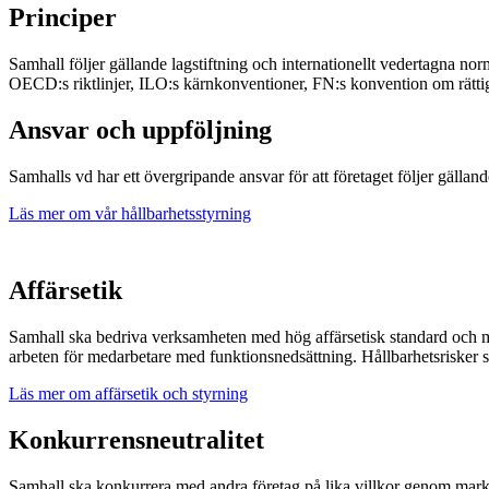
Principer
Samhall följer gällande lagstiftning och internationellt vedertagna nor
OECD:s riktlinjer, ILO:s kärnkonventioner, FN:s konvention om rätti
Ansvar och uppföljning
Samhalls vd har ett övergripande ansvar för att företaget följer gällande
Läs mer om vår hållbarhetsstyrning
Affärsetik
Samhall ska bedriva verksamheten med hög affärsetisk standard och 
arbeten för medarbetare med funktionsnedsättning. Hållbarhetsrisker s
Läs mer om affärsetik och styrning
Konkurrensneutralitet
Samhall ska konkurrera med andra företag på lika villkor genom markn