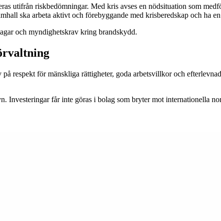
ras utifrån riskbedömningar. Med kris avses en nödsituation som medför
 Samhall ska arbeta aktivt och förebyggande med krisberedskap och ha en
 lagar och myndighetskrav kring brandskydd.
örvaltning
v på respekt för mänskliga rättigheter, goda arbetsvillkor och efterlev
yn. Investeringar får inte göras i bolag som bryter mot internationella n