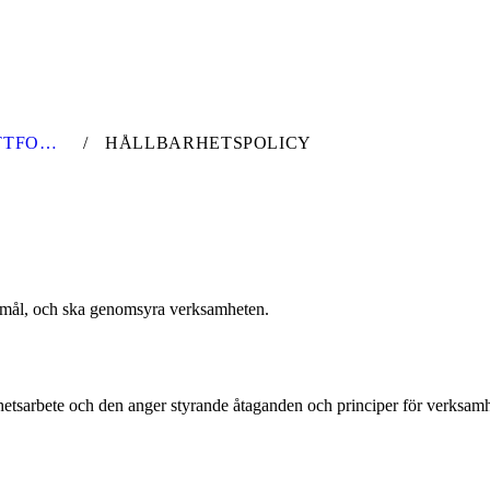
HÅLLBARHETSPLATTFORM
HÅLLBARHETSPOLICY
ch mål, och ska genomsyra verksamheten.
rhetsarbete och den anger styrande åtaganden och principer för verksamh