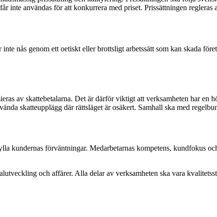
år inte användas för att konkurrera med priset. Prissättningen regleras av
 inte nås genom ett oetiskt eller brottsligt arbetssätt som kan skada fö
nsieras av skattebetalarna. Det är därför viktigt att verksamheten har en h
nvända skatteupplägg där rättsläget är osäkert. Samhall ska med regelbun
pfylla kundernas förväntningar. Medarbetarnas kompetens, kundfokus och 
tveckling och affärer. Alla delar av verksamheten ska vara kvalitetssty