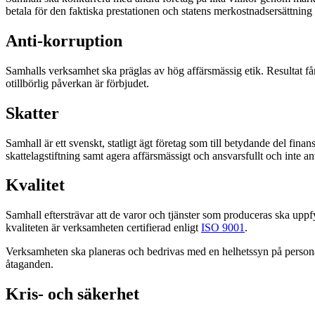
betala för den faktiska prestationen och statens merkostnadsersättning f
Anti-korruption
Samhalls verksamhet ska präglas av hög affärsmässig etik. Resultat får
otillbörlig påverkan är förbjudet.
Skatter
Samhall är ett svenskt, statligt ägt företag som till betydande del fina
skattelagstiftning samt agera affärsmässigt och ansvarsfullt och inte a
Kvalitet
Samhall eftersträvar att de varor och tjänster som produceras ska up
kvaliteten är verksamheten certifierad enligt
ISO 9001
.
Verksamheten ska planeras och bedrivas med en helhetssyn på personalu
åtaganden.
Kris- och säkerhet