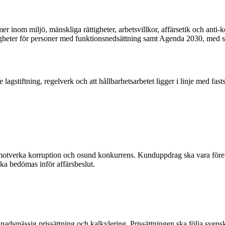
mer inom miljö, mänskliga rättigheter, arbetsvillkor, affärsetik och ant
gheter för personer med funktionsnedsättning samt Agenda 2030, med sä
 lagstiftning, regelverk och att hållbarhetsarbetet ligger i linje med fasts
motverka korruption och osund konkurrens. Kunduppdrag ska vara fören
ka bedömas inför affärsbeslut.
adsmässig prissättning och kalkylering. Prissättningen ska följa svens