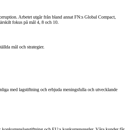
i-korruption. Arbetet utgår från bland annat FN:s Global Compact,
rskilt fokus på mål 4, 8 och 10.
tällda mål och strategier.
liga med lagstiftning och erbjuda meningsfulla och utvecklande
k konkurrenslagstiftning och EU:s konkurrensregler. Våra kunder får