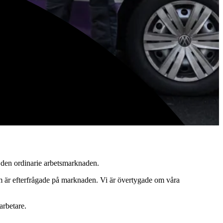
g är vi Sveriges största företag med verksamhet över hela landet – vi
å den ordinarie arbetsmarknaden.
som är efterfrågade på marknaden. Vi är övertygade om våra
darbetare.