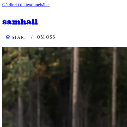
Gå direkt till textinnehållet
OM OSS
START