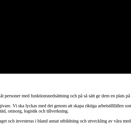
arbetsmarknad där alla ses som en tillgång. Det är vi stolta över och ida
 åt personer med funktionsnedsättning och på så sätt ge dem en plats p
givare. Vi ska lyckas med det genom att skapa riktiga arbetstillfällen 
äd, omsorg, logistik och tillverkning.
etaget och investeras i bland annat utbildning och utveckling av våra me