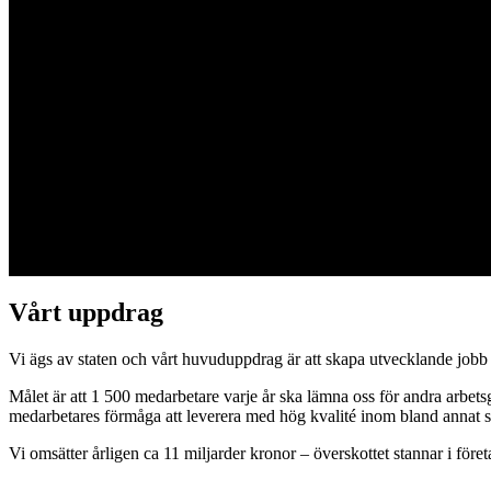
Om Samhall - vad håller vi på med egentligen?
Sedan vi startade verksamheten för 45 år sedan har vi bidragit till en 
finns där behovet finns.
Vårt uppdrag
Vi ägs av staten och vårt huvuduppdrag är att skapa utvecklande jobb
Målet är att 1 500 medarbetare varje år ska lämna oss för andra arbets
medarbetares förmåga att leverera med hög kvalité inom bland annat st
Vi omsätter årligen ca 11 miljarder kronor – överskottet stannar i för