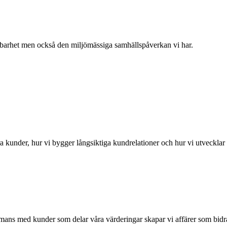
llbarhet men också den miljömässiga samhällspåverkan vi har.
a kunder, hur vi bygger långsiktiga kundrelationer och hur vi utveckla
ns med kunder som delar våra värderingar skapar vi affärer som bidrar t