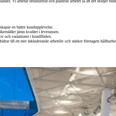
andel. Vi arbetar strukturerat och planerar arbetet så att det stödjer bu
h skapar en bättre kundupplevelse.
kerställer jämn kvalitet i leveransen.
hov och variationer i kundflöden.
rar till ett mer inkluderande arbetsliv och stärker företagets hållbarhe