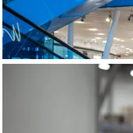
Butiksstädning
Butiksstädning anpassad efter kundflöde och öppettider. Rena entrée