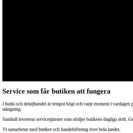
Butik och detaljhandel
Butikens tempo kräver pålitlig och flexibel service. Samhall bidrar til
Kontakta oss
Service som får butiken att fungera
I butik och detaljhandel är tempot högt och varje moment i vardagen p
stängning.
Samhall levererar servicetjänster som stödjer butikens dagliga drift. 
Vi samarbetar med butiker och handelsföretag över hela landet.