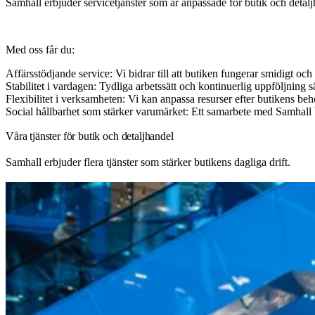
Samhall erbjuder servicetjänster som är anpassade för butik och detaljh
Med oss får du:
Affärsstödjande service: Vi bidrar till att butiken fungerar smidigt oc
Stabilitet i vardagen: Tydliga arbetssätt och kontinuerlig uppföljning sä
Flexibilitet i verksamheten: Vi kan anpassa resurser efter butikens be
Social hållbarhet som stärker varumärket: Ett samarbete med Samhall bid
Våra tjänster för butik och detaljhandel
Samhall erbjuder flera tjänster som stärker butikens dagliga drift.