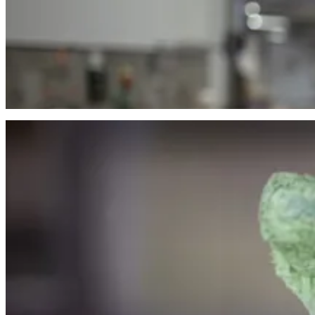
Bygga displaypall
Vi bygger och packar display- och kampanjpallar som stärker exponerin
Fönsterputs