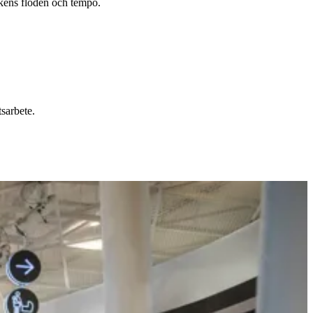
tikens flöden och tempo.
tsarbete.