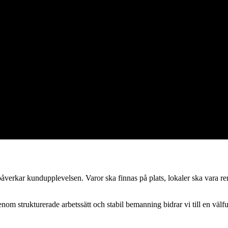
l att butiken fungerar smidigt – så att personalen kan fokusera på kunder
åverkar kundupplevelsen. Varor ska finnas på plats, lokaler ska vara r
Genom strukturerade arbetssätt och stabil bemanning bidrar vi till en vä