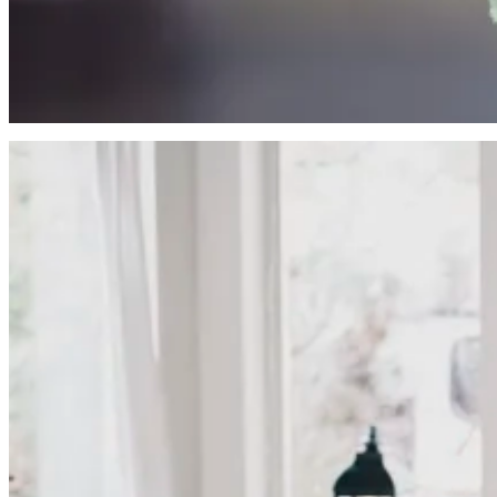
Rena fönster gör mer än du tror. De släpper in ljus, lyfter helhetsintr
Golvvård
Välskötta golv håller längre och ser bättre ut. Vi erbjuder periodiskt 