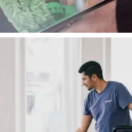
ycket och bidrar till en fräsch och välkomnande miljö.
underhåll som mattvätt och ytbehandling, anpassat efter slitage och materi