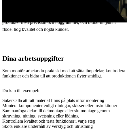
Montör – du bygger ihop framtiden
Som montör på Samhall bygger du komponenter till färdiga
produkter med precision och noggrannhet, och bidrar till jämnt
flöde, hög kvalitet och nöjda kunder.
Dina arbetsuppgifter
Som montör arbetar du praktiskt med att sätta ihop delar, kontrollera
funktioner och bidra till att produktionen flyter smidigt.
Du kan till exempel:
Säkerställa att rätt material finns på plats inför montering
Montera komponenter enligt ritningar, skisser eller instruktioner
Sammanfoga delar till delmontage eller slutmontage genom
skruvning, nitning, svetsning eller lödning
Kontrollera kvalitet och testa funktioner i varje steg
Sköta enklare underhåll av verktyg och utrustning