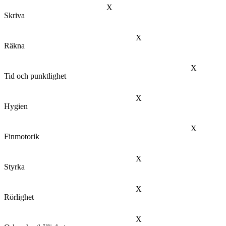
X
Skriva
X
Räkna
X
Tid och punktlighet
X
Hygien
X
Finmotorik
X
Styrka
X
Rörlighet
X