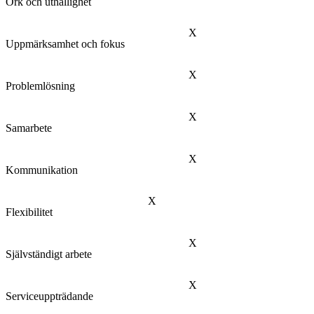
Ork och uthållighet
X
Uppmärksamhet och fokus
X
Problemlösning
X
Samarbete
X
Kommunikation
X
Flexibilitet
X
Självständigt arbete
X
Serviceuppträdande