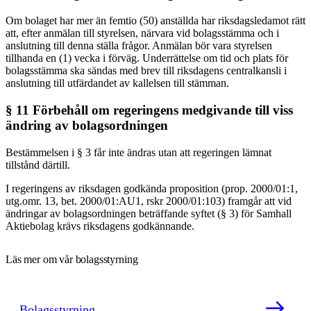
Om bolaget har mer än femtio (50) anställda har riksdagsledamot rätt
att, efter anmälan till styrelsen, närvara vid bolagsstämma och i
anslutning till denna ställa frågor. Anmälan bör vara styrelsen
tillhanda en (1) vecka i förväg. Underrättelse om tid och plats för
bolagsstämma ska sändas med brev till riksdagens centralkansli i
anslutning till utfärdandet av kallelsen till stämman.
§ 11 Förbehåll om regeringens medgivande till viss
ändring av bolagsordningen
Bestämmelsen i § 3 får inte ändras utan att regeringen lämnat
tillstånd därtill.
I regeringens av riksdagen godkända proposition (prop. 2000/01:1,
utg.omr. 13, bet. 2000/01:AU1, rskr 2000/01:103) framgår att vid
ändringar av bolagsordningen beträffande syftet (§ 3) för Samhall
Aktiebolag krävs riksdagens godkännande.
Läs mer om vår bolagsstyrning
Bolagsstyrning