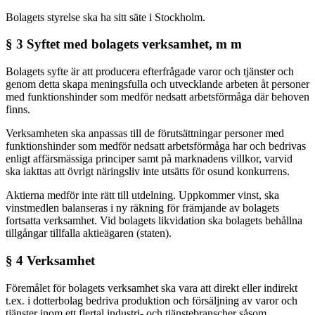
Bolagets styrelse ska ha sitt säte i Stockholm.
§ 3 Syftet med bolagets verksamhet, m m
Bolagets syfte är att producera efterfrågade varor och tjänster och
genom detta skapa meningsfulla och utvecklande arbeten åt personer
med funktionshinder som medför nedsatt arbetsförmåga där behoven
finns.
Verksamheten ska anpassas till de förutsättningar personer med
funktionshinder som medför nedsatt arbetsförmåga har och bedrivas
enligt affärsmässiga principer samt på marknadens villkor, varvid
ska iakttas att övrigt näringsliv inte utsätts för osund konkurrens.
Aktierna medför inte rätt till utdelning. Uppkommer vinst, ska
vinstmedlen balanseras i ny räkning för främjande av bolagets
fortsatta verksamhet. Vid bolagets likvidation ska bolagets behållna
tillgångar tillfalla aktieägaren (staten).
§ 4 Verksamhet
Föremålet för bolagets verksamhet ska vara att direkt eller indirekt
t.ex. i dotterbolag bedriva produktion och försäljning av varor och
tjänster inom ett flertal industri- och tjänstebranscher såsom