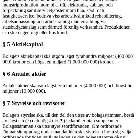
industriproduktion inom bl.a. trä, elektronik, kablage och
förpackning samt servicetjänster inom bl.a. städ- och
fastighetsservice, bedriva viss arbetslivsinriktad rehabilitering,
arbetsanpassning och arbetsträning utan ersättning via
statsbudgetanslag samt därmed förenlig verksamhet. Produktionen
ska ske i egen regi eller hos kund.
§ 5 Aktiekapital
Bolagets aktiekapital ska utgöra lägst fyrahundra miljoner (400 000
000) kronor och högst en miljard (1 000 000 000) kronor.
§ 6 Antalet aktier
Antalet aktier ska vara lägst fyra miljoner (4 000 000) och högst tio
miljoner (10 000 000).
§ 7 Styrelse och revisorer
Bolagets styrelse ska, till den del den utses av bolagsstämman, bestå
av lägst sju (7) och högst nio (9) ledamöter utan suppleanter.
Bolagsstämman ska utse styrelseordföranden. Om ordförande
lämnar sitt uppdrag under mandattiden ska styrelsen inom sig välja
ordförande för tiden intill utgången av den bolagsstämma då ny