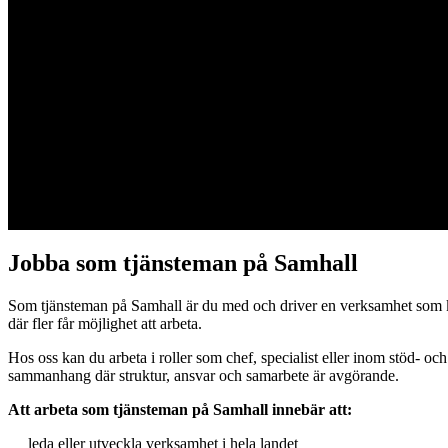
Jobba som tjänsteman
Som tjänsteman på Samhall driver du verksamhet som förenar affär, kva
Jobba som tjänsteman på Samhall
Som tjänsteman på Samhall är du med och driver en verksamhet som komb
där fler får möjlighet att arbeta.
Hos oss kan du arbeta i roller som chef, specialist eller inom stöd- o
sammanhang där struktur, ansvar och samarbete är avgörande.
Att arbeta som tjänsteman på Samhall innebär att:
leda eller utveckla verksamhet i hela landet