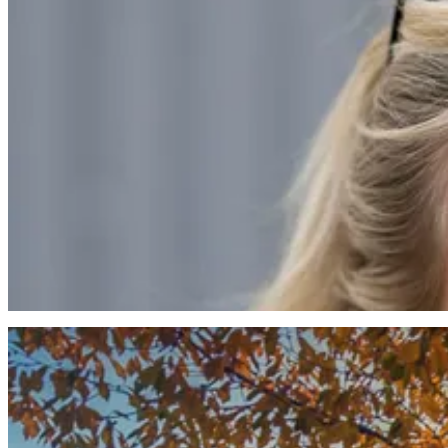
Inkludering är inte svårt om du är flexibel
Med ett närvarande och coachande ledarskap skapar Charlotte Olofsso