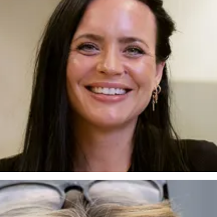
r Jonna Stengel, områdeschef på Samhall i Nässjö, dem att växa och hitt
ed mitt jobb, säger Jonna Stengel.