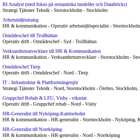
BI Analyst (med fokus på semantiska modeller och Databricks)
Strategi Tjänster Teknik
-
Storstockholm
-
Stockholm
Arbetsmiljöstrateg
HR & kommunikation
-
Operativ arbetsmijlöspecialist
-
Storstockhol
Områdeschef till Trollhättan
Operativ drift
-
Områdeschef
-
Syd
-
Trollhättan
Verksamhetsutvecklare till HR & Kommunikation
HR & kommunikation
-
Verksamhetsutvecklare
-
Storstockholm
-
Sto
Områdeschef Tierp
Operativ drift
-
Områdeschef
-
Nord
-
Tierp
IT - Infrastruktur & Plattformsingenjör
Strategi Tjänster Teknik
-
Nord, Storstockholm
-
Örebro, Stockholm,
Gruppchef Rehab & LFU, Visby - vikariat
Operativ drift
-
Gruppchef rehab
-
Nord
-
Visby
HR-Generalist till Nyköping-Katrineholm
HR & kommunikation
-
HR-generalist
-
Storstockholm
-
Nyköping, K
HR-Generalist till Norrköping
HR & kommunikation
-
HR-generalist
-
Nord
-
Norrköping