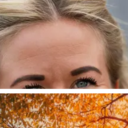
n, områdeschef på Samhall Kristianstad, ett oövervinnerligt team meda