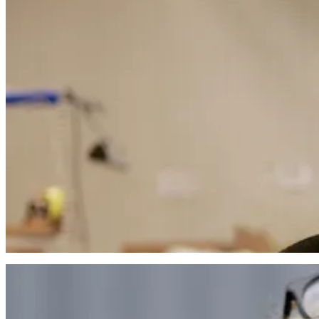
Det är viktigt att öka medarbetarnas självkänsla
Genom att få medarbetarna att se sina styrkor och tro på sig själva få
– Att få se en medarbetare slutligen nå sitt mål är det absolut bästa m