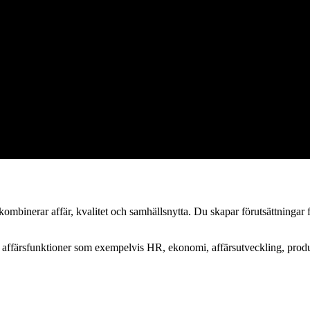
litet och samhällsnytta – och skapar förutsättningar för andra att lycka
inerar affär, kvalitet och samhällsnytta. Du skapar förutsättningar för 
ch affärsfunktioner som exempelvis HR, ekonomi, affärsutveckling, produk