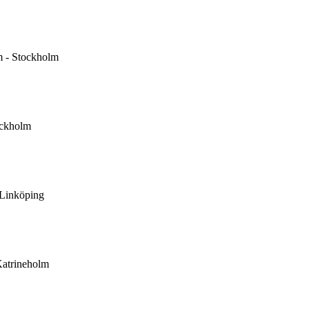
m
-
Stockholm
ckholm
 Linköping
atrineholm