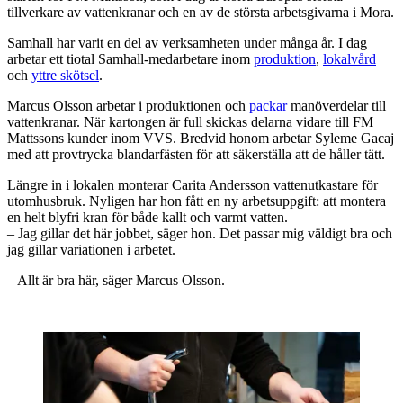
tillverkare av vattenkranar och en av de största arbetsgivarna i Mora.
Samhall har varit en del av verksamheten under många år. I dag
arbetar ett tiotal Samhall-medarbetare inom
produktion
,
lokalvård
och
yttre skötsel
.
Marcus Olsson arbetar i produktionen och
packar
manöverdelar till
vattenkranar. När kartongen är full skickas delarna vidare till FM
Mattssons kunder inom VVS. Bredvid honom arbetar Syleme Gacaj
med att provtrycka blandarfästen för att säkerställa att de håller tätt.
Längre in i lokalen monterar Carita Andersson vattenutkastare för
utomhusbruk. Nyligen har hon fått en ny arbetsuppgift: att montera
en helt blyfri kran för både kallt och varmt vatten.
– Jag gillar det här jobbet, säger hon. Det passar mig väldigt bra och
jag gillar variationen i arbetet.
– Allt är bra här, säger Marcus Olsson.