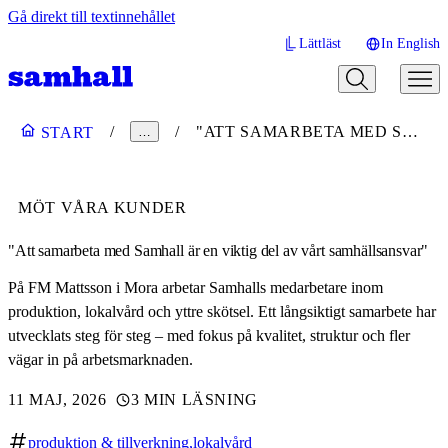
Gå direkt till textinnehållet
Lättläst
In English
"ATT SAMARBETA MED SAMHALL ÄR EN VIKTIG DEL AV VÅRT SAMHÄLLSANSVAR"
START
…
MÖT VÅRA KUNDER
"Att samarbeta med Samhall är en viktig del av vårt samhällsansvar"
På FM Mattsson i Mora arbetar Samhalls medarbetare inom
produktion, lokalvård och yttre skötsel. Ett långsiktigt samarbete har
utvecklats steg för steg – med fokus på kvalitet, struktur och fler
vägar in på arbetsmarknaden.
11 MAJ, 2026
3 MIN LÄSNING
produktion & tillverkning
lokalvård