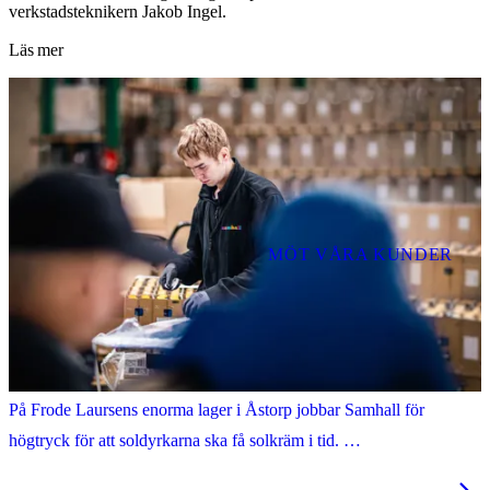
verkstadsteknikern Jakob Ingel.
Läs mer
MÖT VÅRA KUNDER
Frode Laursen vet att Samhall är här varje vecka, året runt
Nu kommer sommaren och den brännande solen.
På Frode Laursens enorma lager i Åstorp jobbar Samhall för
högtryck för att soldyrkarna ska få solkräm i tid.
– Vi står för stabilitet. Vi levererar det vi ska hela tiden, säger