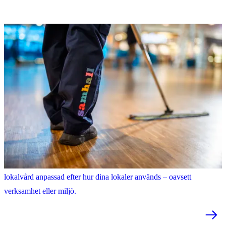
Lokalvård
Rena lokaler skapar trivsel och förtroende. Med Samhall får du
lokalvård anpassad efter hur dina lokaler används – oavsett
verksamhet eller miljö.