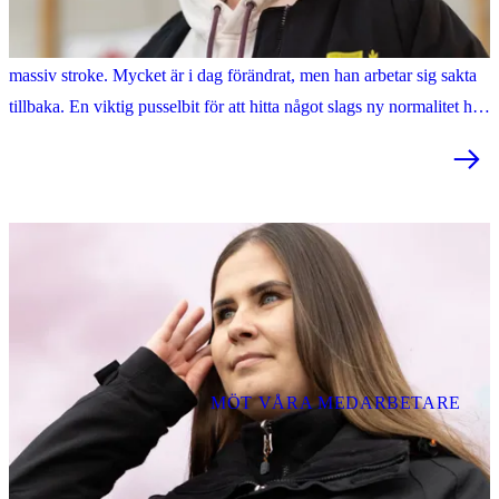
Tillsammans med barnen och hockeyn är det jobbet som räddat mig
Bara några år efter sin frus hastiga bortgång, fick Reine Axelsson en
massiv stroke. Mycket är i dag förändrat, men han arbetar sig sakta
tillbaka. En viktig pusselbit för att hitta något slags ny normalitet har
varit jobbet på Samhall.
MÖT VÅRA MEDARBETARE