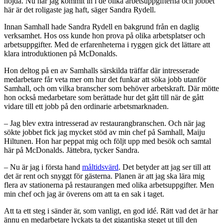
nöjda. Nu har jag kommit in i de olika arbetsuppgifterna och jobbet
här är det roligaste jag haft, säger Sandra Rydell.
Innan Samhall hade Sandra Rydell en bakgrund från en daglig
verksamhet. Hos oss kunde hon prova på olika arbetsplatser och
arbetsuppgifter. Med de erfarenheterna i ryggen gick det lättare att
klara introduktionen på McDonalds.
Hon deltog på en av Samhalls särskilda träffar där intresserade
medarbetare får veta mer om hur det funkar att söka jobb utanför
Samhall, och om vilka branscher som behöver arbetskraft. Där mötte
hon också medarbetare som berättade hur det gått till när de gått
vidare till ett jobb på den ordinarie arbetsmarknaden.
– Jag blev extra intresserad av restaurangbranschen. Och när jag
sökte jobbet fick jag mycket stöd av min chef på Samhall, Maiju
Hiltunen. Hon har peppat mig och följt upp med besök och samtal
här på McDonalds. Jättebra, tycker Sandra.
– Nu är jag i första hand
måltidsvärd
. Det betyder att jag ser till att
det är rent och snyggt för gästerna. Planen är att jag ska lära mig
flera av stationerna på restaurangen med olika arbetsuppgifter. Men
min chef och jag är överens om att ta en sak i taget.
Att ta ett steg i sänder är, som vanligt, en god idé. Rätt vad det är har
ännu en medarbetare lyckats ta det gigantiska steget ut till den