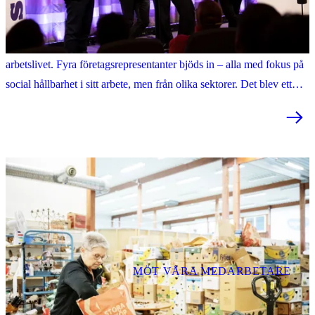
Panelsamtal: Här är nycklarna till att lyckas med inkludering
Samhall arrangerade nyligen ett seminarium om inkludering i
arbetslivet. Fyra företagsrepresentanter bjöds in – alla med fokus på
social hållbarhet i sitt arbete, men från olika sektorer. Det blev ett
intressant samtal om hur de lyckats att gå från ord till handling.
MÖT VÅRA MEDARBETARE