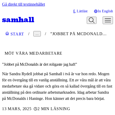
Gå direkt till textinnehållet
Lättläst
In English
”JOBBET PÅ MCDONALDS ÄR DET ROLIGASTE JAG HAFT”
START
…
MÖT VÅRA MEDARBETARE
”Jobbet på McDonalds är det roligaste jag haft”
När Sandra Rydell jobbat på Samhall i två år var hon redo. Mogen
för en övergång till en vanlig anställning. Ett av våra mål är att våra
medarbetare ska gå vidare och göra en så kallad övergång till en fast
anställning på den ordinarie arbetsmarknaden. Idag arbetar Sandra
på McDonalds i Haninge. Hon känner att det precis bara börjat.
13 MARS, 2025
2 MIN LÄSNING