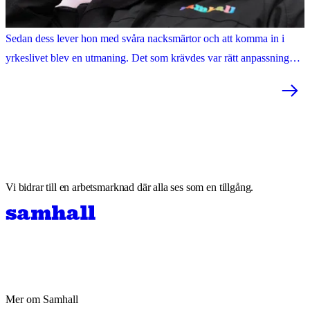
Jobbet ger mig något annat än smärtan att tänka på
En krock förändrade livet för Monika Marjasiewicz i sena tonåren.
Sedan dess lever hon med svåra nacksmärtor och att komma in i
yrkeslivet blev en utmaning. Det som krävdes var rätt anpassningar
– något som Samhall kunde erbjuda.
Vi bidrar till en arbetsmarknad där alla ses som en tillgång.
Mer om Samhall