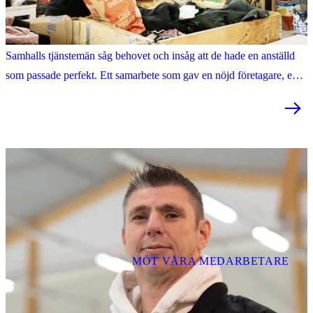
Second hand blev förstaval för Lizbeth
Majas Stöd Mot Barncancer Secondhand behövde medarbetare.
Samhalls tjänstemän såg behovet och insåg att de hade en anställd
som passade perfekt. Ett samarbete som gav en nöjd företagare, en
nöjd numera anställd och flera som får testa ett nytt jobb.
MÖT VÅRA MEDARBETARE