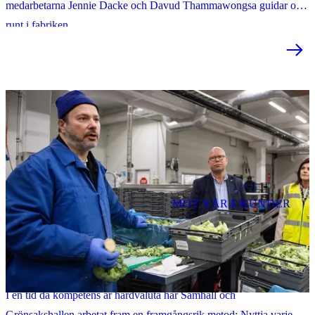
medarbetarna Jennie Dacke och Davud Thammawongsa guidar oss
runt i fabriken.
MÖT VÅRA KUNDER
Grönsaksjätten: “Har ett fantastiskt samarbete med Samhall"
I en tid då kompetens är hårdvaluta har Samhall och
Grönsakshallen arbetat fram en framgångsrik metod: Nyttja varje