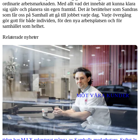
ordinarie arbetsmarknaden. Med allt vad det innebär att kunna klara
sig själv och planera sin egen framtid. Det är berättelser som Sandras
som får oss på Samhall att gå till jobbet varje dag. Varje övergång
gör gott för både individen, för den nya arbetsplatsen och för
samhället som helhet.
Relaterade nyheter
MÖT VÅRA KUNDER
MAX + Samhall = skapar värde och social hållbarhet
MAX Burgers och Samhall har samarbetat under 25 år. Under den
tiden har MAX rekryterat många av Samhalls medarbetare. Syftet är