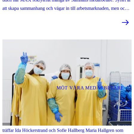
att skapa sammanhang och vägar in till arbetsmarknaden, men också
att stärka MAX företagskultur och gästupplevelse.
MÖT VÅRA MEDARBETARE
Ångestpodden ”praoar” på Samhall
Vad händer när Ångestpodden praktiserar på Samhall? I Borlänge
träffar Ida Höckerstrand och Sofie Hallberg Maria Hallgren som