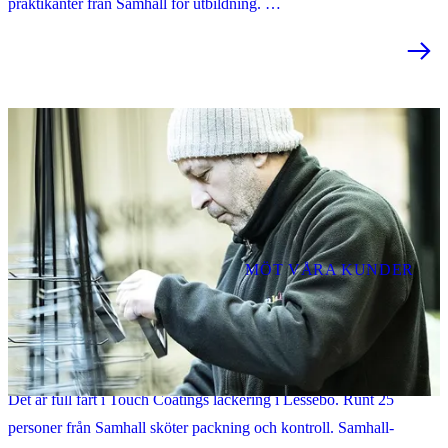
praktikanter från Samhall för utbildning.
–
Alla föds vi med olika förutsättningar. Men i ett modernt samhälle
är det är viktigt att vi tar tillvara på alla resurser som finns där ute,
säger han.
MÖT VÅRA KUNDER
Touch Coating kan vara trygga med vår kunskap
Det är full fart i Touch Coatings lackering i Lessebo. Runt 25
personer från Samhall sköter packning och kontroll. Samhall-