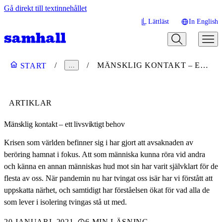
Gå direkt till textinnehållet
Lättläst
In English
MÄNSKLIG KONTAKT – ETT LIVSVIKTIGT BEHOV
START
…
ARTIKLAR
Mänsklig kontakt – ett livsviktigt behov
Krisen som världen befinner sig i har gjort att avsaknaden av
beröring hamnat i fokus. Att som människa kunna röra vid andra
och känna en annan människas hud mot sin har varit självklart för de
flesta av oss. När pandemin nu har tvingat oss isär har vi förstått att
uppskatta närhet, och samtidigt har förståelsen ökat för vad alla de
som lever i isolering tvingas stå ut med.
20 JANUARI, 2021
6 MIN LÄSNING