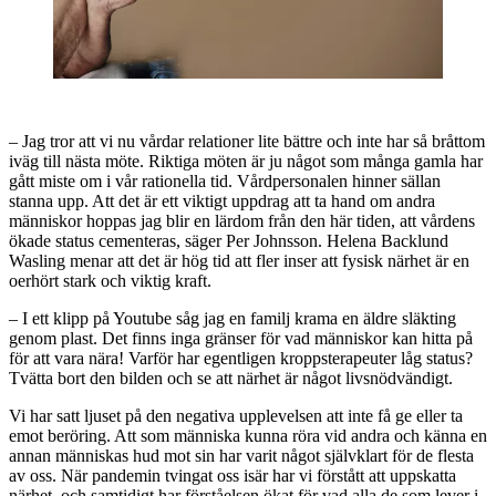
– Jag tror att vi nu vårdar relationer lite bättre och inte har så bråttom
iväg till nästa möte. Riktiga möten är ju något som många gamla har
gått miste om i vår rationella tid. Vårdpersonalen hinner sällan
stanna upp. Att det är ett viktigt uppdrag att ta hand om andra
människor hoppas jag blir en lärdom från den här tiden, att vårdens
ökade status cementeras, säger Per Johnsson. Helena Backlund
Wasling menar att det är hög tid att fler inser att fysisk närhet är en
oerhört stark och viktig kraft.
– I ett klipp på Youtube såg jag en familj krama en äldre släkting
genom plast. Det finns inga gränser för vad människor kan hitta på
för att vara nära! Varför har egentligen kroppsterapeuter låg status?
Tvätta bort den bilden och se att närhet är något livsnödvändigt.
Vi har satt ljuset på den negativa upplevelsen att inte få ge eller ta
emot beröring. Att som människa kunna röra vid andra och känna en
annan människas hud mot sin har varit något självklart för de flesta
av oss. När pandemin tvingat oss isär har vi förstått att uppskatta
närhet, och samtidigt har förståelsen ökat för vad alla de som lever i