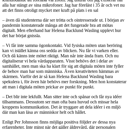
alla har stängt av sina mikrofoner. Jag har föreläst i 35 år och vet nu
att det finns otroligt mycket mer kraft på plats i en sal
– även då studenterna där ser trötta och ointresserade ut. I början av
pandemin konstaterade många att det fungerade bra att mötas
digitalt. Men efterhand har Helena Backlund Wasling upplevt hur
det har börjat gnissla.
– Vi får inte samma ögonkontakt. Vid fysiska möten utan beröring
kan vi istället känna oss sedda av blicken. Nu får vi varken eller.
Och då känns inte mötet riktigt. Man når inte ända fram. Och nu
digitaliserar vi hela vårdapparaten. Visst behövs det i delar av
samhället, men man ska ha klart för sig att digitala möten inte fyller
de behov man har som människa. Även kreativiteten hämmas av
skärmen. Varför det är så kan Helena Backlund Wasling bara
spekulera i, för även här behövs mer forskning. Men hon konstaterar
att man i digitala möten prickar av punkt för punkt.
– Det blir inte lekfullt. Man sitter inte och spånar och får nya idéer
tillsammans. Dessutom ser man ofta bara huvud och missar hela
kroppens kommunikation. Det är tryggare att dela idéer i en miljö
där man kan läsa av människor helt och hållet.
Enligt Per Johnsson finns möjliga positiva följder av dessa nya
erfarenheter. Inte minst när det gäller äldrevård, där personalen