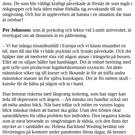
stora. De som blir väldigt kraftigt påverkade är förstås de som ingår i
riskgrupper och hela tiden måste förhålla sig avvaktande till sin
omgivning. Och hur är upplevelsen att hamna i en situation där man
är orörbar?
Per Johnsson:
som är psykolog och lektor vid Lunds universitet, är
övertygad om att distansen är en påfrestning.
– Vi har många ensamhushåll i Europa och vi klarar ensamhet en
tid, men till slut blir vi både psykiskt och fysiskt påverkade. Och det
hjälper inte att medvetet röra vid någon annan i trängseln på bussen.
Eller att en säljare håller fast handslaget. Det är enbart beröring med
gott syfte som producerar lugnhetshormonet oxytocin. Att äldre
människor söker sig till kurser och liknande är för att träffa andra
människor snarare än för själva kunskapen. Det är för mötets skull –
kanske får de hälsa på någon och ta i hand.
Han betonar riskerna med långvarig isolering, som han säger kan
leda till depression och ångest. – Att minska oro handlar också om
att möta andras blick. När barn trillar och möter en vuxens lugna
blick minskar risken att barnet ska gråta. Utan den trösten ökar
sannolikheten för olika problem hos individen. Den negativa känsla
som är mest beroende av omgivningen är rädsla, och den finns det
mycket av i samhället nu. Helena Backlund Wasling berättar om
förvirringen på kontoret under pandemins första dagar, då hennes