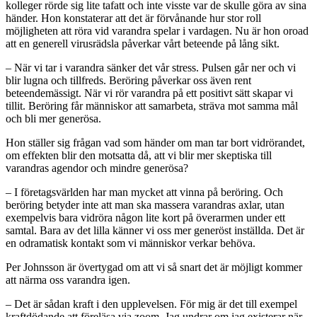
kolleger rörde sig lite tafatt och inte visste var de skulle göra av sina
händer. Hon konstaterar att det är förvånande hur stor roll
möjligheten att röra vid varandra spelar i vardagen. Nu är hon oroad
att en generell virusrädsla påverkar vårt beteende på lång sikt.
– När vi tar i varandra sänker det vår stress. Pulsen går ner och vi
blir lugna och tillfreds. Beröring påverkar oss även rent
beteendemässigt. När vi rör varandra på ett positivt sätt skapar vi
tillit. Beröring får människor att samarbeta, sträva mot samma mål
och bli mer generösa.
Hon ställer sig frågan vad som händer om man tar bort vidrörandet,
om effekten blir den motsatta då, att vi blir mer skeptiska till
varandras agendor och mindre generösa?
– I företagsvärlden har man mycket att vinna på beröring. Och
beröring betyder inte att man ska massera varandras axlar, utan
exempelvis bara vidröra någon lite kort på överarmen under ett
samtal. Bara av det lilla känner vi oss mer generöst inställda. Det är
en odramatisk kontakt som vi människor verkar behöva.
Per Johnsson är övertygad om att vi så snart det är möjligt kommer
att närma oss varandra igen.
– Det är sådan kraft i den upplevelsen. För mig är det till exempel
kraftdödande att föreläsa via zoom. Jag undrar om jag existerar när