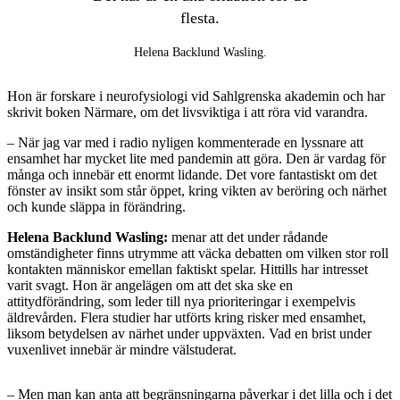
flesta.
Helena Backlund Wasling.
Hon är forskare i neurofysiologi vid Sahlgrenska akademin och har
skrivit boken Närmare, om det livsviktiga i att röra vid varandra.
– När jag var med i radio nyligen kommenterade en lyssnare att
ensamhet har mycket lite med pandemin att göra. Den är vardag för
många och innebär ett enormt lidande. Det vore fantastiskt om det
fönster av insikt som står öppet, kring vikten av beröring och närhet
och kunde släppa in förändring.
Helena Backlund Wasling:
menar att det under rådande
omständigheter finns utrymme att väcka debatten om vilken stor roll
kontakten människor emellan faktiskt spelar. Hittills har intresset
varit svagt. Hon är angelägen om att det ska ske en
attitydförändring, som leder till nya prioriteringar i exempelvis
äldrevården. Flera studier har utförts kring risker med ensamhet,
liksom betydelsen av närhet under uppväxten. Vad en brist under
vuxenlivet innebär är mindre välstuderat.
– Men man kan anta att begränsningarna påverkar i det lilla och i det