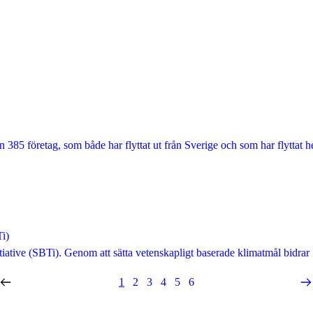
 385 företag, som både har flyttat ut från Sverige och som har flyttat he
i)
iative (SBTi). Genom att sätta vetenskapligt baserade klimatmål bidrar 
1
2
3
4
5
6