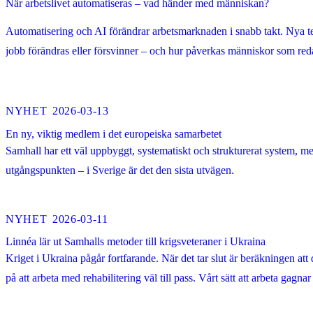
När arbetslivet automatiseras – vad händer med människan?
Automatisering och AI förändrar arbetsmarknaden i snabb takt. Nya tek
jobb förändras eller försvinner – och hur påverkas människor som red
NYHET
2026-03-13
En ny, viktig medlem i det europeiska samarbetet
Samhall har ett väl uppbyggt, systematiskt och strukturerat system, me
utgångspunkten – i Sverige är det den sista utvägen.
NYHET
2026-03-11
Linnéa lär ut Samhalls metoder till krigsveteraner i Ukraina
Kriget i Ukraina pågår fortfarande. När det tar slut är beräkningen a
på att arbeta med rehabilitering väl till pass. Vårt sätt att arbeta gag