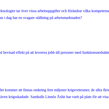
nologier tar över vissa arbetsuppgifter och förändrar vilka kompetense
an i dag har en svagare ställning på arbetsmarknaden?
d bevisad effekt på att leverera jobb till personer med funktionsnedsätt
tt det kommer att finnas omkring fem miljoner krigsveteraner, de allra 
nar även krigsskadade. Samhalls Linnéa Åslin har varit på plats för att vi