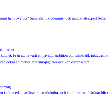
ring här i Sverige? Samhalls inkluderings- och jämlikhetsexpert Seher 
hållbarhet
rklighet. Från att ha varit en frivillig ambition blir mångfald, inkluder
utan också att förlora affärsmöjligheter och konkurrenskraft.
 företag
n i takt med att affärsvärlden förändras och konkurrensen hårdnar blir d