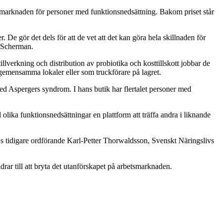
betsmarknaden för personer med funktionsnedsättning. Bakom priset står
 De gör det dels för att de vet att det kan göra hela skillnaden för
n Scherman.
lverkning och distribution av probiotika och kosttillskott jobbar de
gemensamma lokaler eller som truckförare på lagret.
med Aspergers syndrom. I hans butik har flertalet personer med
lika funktionsnedsättningar en plattform att träffa andra i liknande
 tidigare ordförande Karl-Petter Thorwaldsson, Svenskt Näringslivs
ar till att bryta det utanförskapet på arbetsmarknaden.