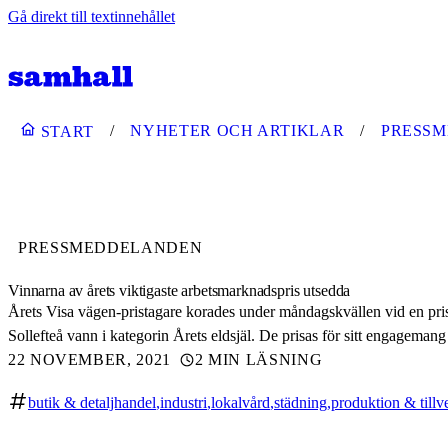
Gå direkt till textinnehållet
NYHETER OCH ARTIKLAR
PRESS
START
PRESSMEDDELANDEN
Vinnarna av årets viktigaste arbetsmarknadspris utsedda
Årets Visa vägen-pristagare korades under måndagskvällen vid en pri
Sollefteå vann i kategorin Årets eldsjäl. De prisas för sitt engagemang
22 NOVEMBER, 2021
2 MIN LÄSNING
butik & detaljhandel
industri
lokalvård
städning
produktion & tillv