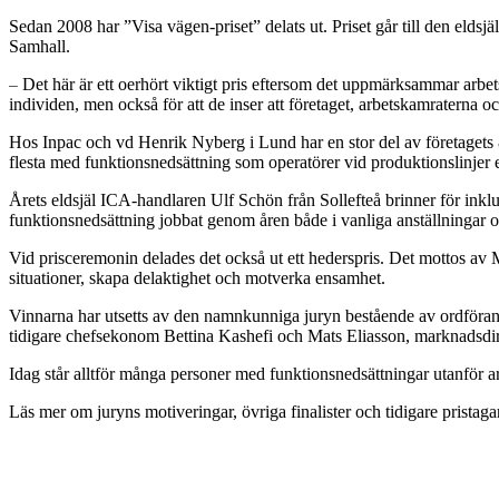
Sedan 2008 har ”Visa vägen-priset” delats ut. Priset går till den elds
Samhall.
Det här är ett oerhört viktigt pris eftersom det uppmärksammar arbets
–
individen, men också för att de inser att företaget, arbetskamraterna 
Hos Inpac och vd Henrik Nyberg i Lund har en stor del av företagets 8
flesta med funktionsnedsättning som operatörer vid produktionslinjer
Årets eldsjäl ICA-handlaren Ulf Schön från Sollefteå brinner för inklu
funktionsnedsättning jobbat genom åren både i vanliga anställningar 
Vid prisceremonin delades det också ut ett hederspris. Det mottos a
situationer, skapa delaktighet och motverka ensamhet.
Vinnarna har utsetts av den namnkunniga juryn bestående av ordföran
tidigare chefsekonom Bettina Kashefi och Mats Eliasson, marknadsdi
Idag står alltför många personer med funktionsnedsättningar utanför 
Läs mer om juryns motiveringar, övriga finalister och tidigare pristaga