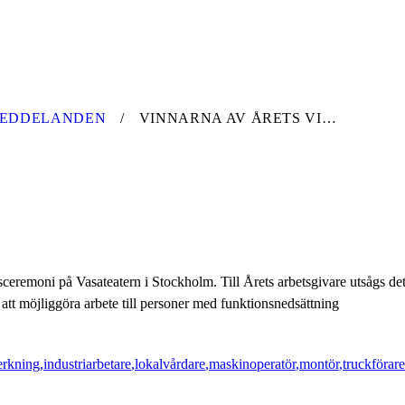
MEDDELANDEN
VINNARNA AV ÅRETS VIKTIGASTE ARBETSMARKNADSPRIS UTSEDDA
sceremoni på Vasateatern i Stockholm. Till Årets arbetsgivare utsågs 
 att möjliggöra arbete till personer med funktionsnedsättning
erkning
industriarbetare
lokalvårdare
maskinoperatör
montör
truckförare