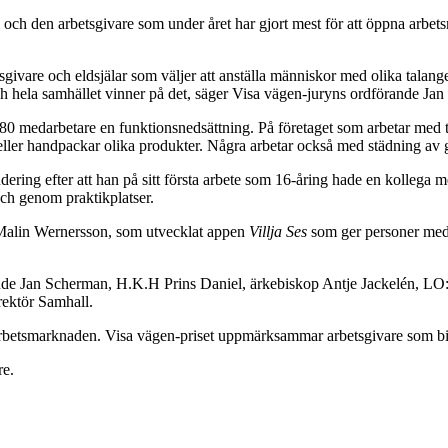
jäl och den arbetsgivare som under året har gjort mest för att öppna ar
givare och eldsjälar som väljer att anställa människor med olika talanger.
och hela samhället vinner på det, säger Visa vägen-juryns ordförande Ja
0 medarbetare en funktionsnedsättning. På företaget som arbetar med til
 eller handpackar olika produkter. Några arbetar också med städning av 
dering efter att han på sitt första arbete som 16-åring hade en kollega 
och genom praktikplatser.
v Malin Wernersson, som utvecklat appen
Villja Ses
som ger personer med o
de Jan Scherman, H.K.H Prins Daniel, ärkebiskop Antje Jackelén, LO:s
rektör Samhall.
arbetsmarknaden. Visa vägen-priset uppmärksammar arbetsgivare som bidr
re.