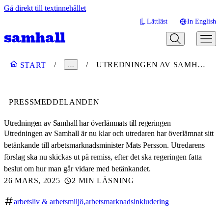
Gå direkt till textinnehållet
Lättläst
In English
UTREDNINGEN AV SAMHALL HAR ÖVERLÄMNATS TILL REGERINGEN
START
…
PRESSMEDDELANDEN
Utredningen av Samhall har överlämnats till regeringen
Utredningen av Samhall är nu klar och utredaren har överlämnat sitt
betänkande till arbetsmarknadsminister Mats Persson. Utredarens
förslag ska nu skickas ut på remiss, efter det ska regeringen fatta
beslut om hur man går vidare med betänkandet.
26 MARS, 2025
2 MIN LÄSNING
arbetsliv & arbetsmiljö
arbetsmarknadsinkludering