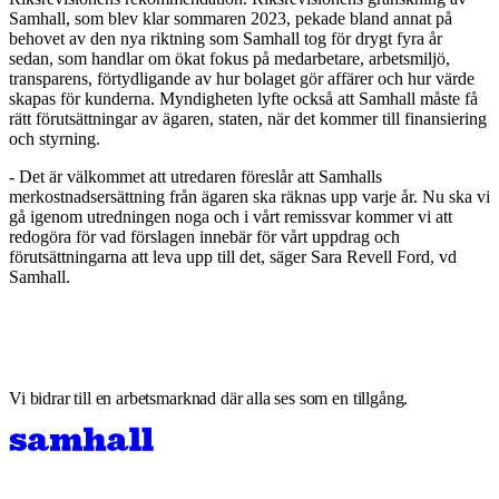
Samhall, som blev klar sommaren 2023, pekade bland annat på
behovet av den nya riktning som Samhall tog för drygt fyra år
sedan, som handlar om ökat fokus på medarbetare, arbetsmiljö,
transparens, förtydligande av hur bolaget gör affärer och hur värde
skapas för kunderna. Myndigheten lyfte också att Samhall måste få
rätt förutsättningar av ägaren, staten, när det kommer till finansiering
och styrning.
- Det är välkommet att utredaren föreslår att Samhalls
merkostnadsersättning från ägaren ska räknas upp varje år. Nu ska vi
gå igenom utredningen noga och i vårt remissvar kommer vi att
redogöra för vad förslagen innebär för vårt uppdrag och
förutsättningarna att leva upp till det, säger Sara Revell Ford, vd
Samhall.
Vi bidrar till en arbetsmarknad där alla ses som en tillgång.