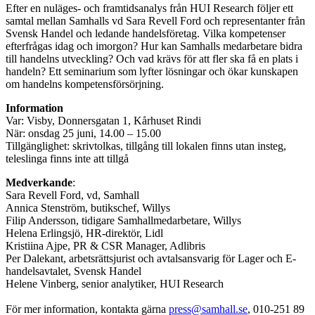
Efter en nuläges- och framtidsanalys från HUI Research följer ett
samtal mellan Samhalls vd Sara Revell Ford och representanter från
Svensk Handel och ledande handelsföretag. Vilka kompetenser
efterfrågas idag och imorgon? Hur kan Samhalls medarbetare bidra
till handelns utveckling? Och vad krävs för att fler ska få en plats i
handeln? Ett seminarium som lyfter lösningar och ökar kunskapen
om handelns kompetensförsörjning.
Information
Var: Visby, Donnersgatan 1, Kårhuset Rindi
När: onsdag 25 juni, 14.00 – 15.00
Tillgänglighet: skrivtolkas, tillgång till lokalen finns utan insteg,
teleslinga finns inte att tillgå
Medverkande
:
Sara Revell Ford, vd, Samhall
Annica Stenström, butikschef, Willys
Filip Andersson, tidigare Samhallmedarbetare, Willys
Helena Erlingsjö, HR-direktör, Lidl
Kristiina Ajpe, PR & CSR Manager, Adlibris
Per Dalekant, arbetsrättsjurist och avtalsansvarig för Lager och E-
handelsavtalet, Svensk Handel
Helene Vinberg, senior analytiker, HUI Research
För mer information, kontakta gärna
press@samhall.se
, 010-251 89