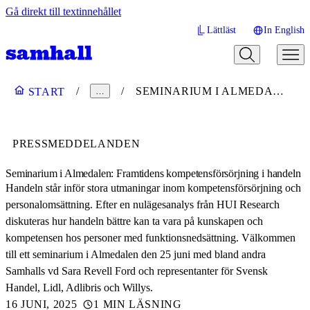
Gå direkt till textinnehållet
Lättläst
In English
SEMINARIUM I ALMEDALEN: FRAMTIDENS KOMPETENSFÖRSÖRJNING I HANDELN
START
…
PRESSMEDDELANDEN
Seminarium i Almedalen: Framtidens kompetensförsörjning i handeln
Handeln står inför stora utmaningar inom kompetensförsörjning och
personalomsättning. Efter en nulägesanalys från HUI Research
diskuteras hur handeln bättre kan ta vara på kunskapen och
kompetensen hos personer med funktionsnedsättning. Välkommen
till ett seminarium i Almedalen den 25 juni med bland andra
Samhalls vd Sara Revell Ford och representanter för Svensk
Handel, Lidl, Adlibris och Willys.
16 JUNI, 2025
1 MIN LÄSNING