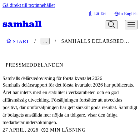
Gå direkt till textinnehållet
Lättläst
In English
SAMHALLS DELÅRSREDOVISNING FÖR FÖRSTA KVARTALET 2026
START
…
PRESSMEDDELANDEN
Samhalls delårsredovisning för första kvartalet 2026
Samhalls delårsrapport för det första kvartalet 2026 har publicerats.
Året har inletts med en stabilitet i verksamheten och en god
affärsmässig utveckling. Försäljningen fortsätter att utvecklas
positivt, där omförsäljningen har gett särskilt goda resultat. Samtidigt
är bolagets anställda mer nöjda än tidigare, visar den årliga
medarbetarundersökningen.
27 APRIL, 2026
2 MIN LÄSNING