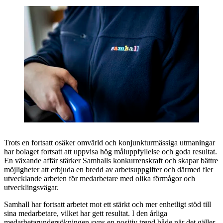
Trots en fortsatt osäker omvärld och konjunkturmässiga utmaningar
har bolaget fortsatt att uppvisa hög måluppfyllelse och goda resultat.
En växande affär stärker Samhalls konkurrenskraft och skapar bättre
möjligheter att erbjuda en bredd av arbetsuppgifter och därmed fler
utvecklande arbeten för medarbetare med olika förmågor och
utvecklingsvägar.
Samhall har fortsatt arbetet mot ett stärkt och mer enhetligt stöd till
sina medarbetare, vilket har gett resultat. I den årliga
medarbetarundersökningen syns en positiv trend både när det gäller