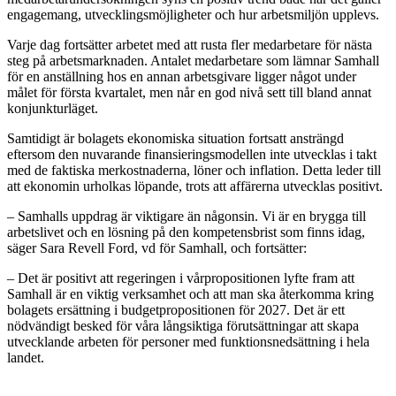
engagemang, utvecklingsmöjligheter och hur arbetsmiljön upplevs.
Varje dag fortsätter arbetet med att rusta fler medarbetare för nästa
steg på arbetsmarknaden. Antalet medarbetare som lämnar Samhall
för en anställning hos en annan arbetsgivare ligger något under
målet för första kvartalet, men når en god nivå sett till bland annat
konjunkturläget.
Samtidigt är bolagets ekonomiska situation fortsatt ansträngd
eftersom den nuvarande finansieringsmodellen inte utvecklas i takt
med de faktiska merkostnaderna, löner och inflation. Detta leder till
att ekonomin urholkas löpande, trots att affärerna utvecklas positivt.
– Samhalls uppdrag är viktigare än någonsin. Vi är en brygga till
arbetslivet och en lösning på den kompetensbrist som finns idag,
säger Sara Revell Ford, vd för Samhall, och fortsätter:
– Det är positivt att regeringen i vårpropositionen lyfte fram att
Samhall är en viktig verksamhet och att man ska återkomma kring
bolagets ersättning i budgetpropositionen för 2027. Det är ett
nödvändigt besked för våra långsiktiga förutsättningar att skapa
utvecklande arbeten för personer med funktionsnedsättning i hela
landet.