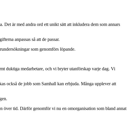
la. Det är med andra ord ett unikt sätt att inkludera dem som annars
ifterna anpassas så att de passar.
betarundersökningar som genomförs löpande.
rmt duktiga medarbetare, och vi bryter utanförskap varje dag. Vi
erkas också de jobb som Samhall kan erbjuda. Många upplever att
agen.
 även över tid. Därför genomför vi nu en omorganisation som bland annat