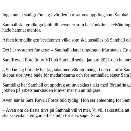
Inget annat statligt företag i världen har samma uppdrag som Samhall –
Samhall ska ge riktiga jobb till personer som har funktionsnedsättning
hade hamnat utanför.
Arbetsförmedlingen bestämmer vilka som ska anställas på Samhall och nä
Det här systemet fungerar – Samhall klarar uppdraget från staten. En
Sara Revell Ford är ny VD på Samhall sedan januari 2021 och hennes 
– Sedan jag började har jag talat med väldigt många i och utanför Samh
skapar stor nytta både för medarbetarna och för samhället, säger Sara
Samtidigt har Samhall ett uppdrag att utvecklas i takt med förändrin
jobben på arbetsmarknaden kräver mer nu än tidigare.
Även här är Sara Revell Fords bild tydlig. Hon ser anledning för Samhal
– Även om de flesta trivs på Samhall vill vi mer. Vi vill säkerställa 
ska säkerställa en god arbetsmiljö för alla, säger Sara.