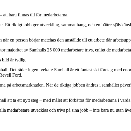
 att bara finnas till för medarbetarna.
ar. Ett riktigt jobb ger utveckling, sammanhang, och en bättre självkäns
r en person börjar matchas den anställde till ett arbete där arbetsuppg
 stor majoritet av Samhalls 25 000 medarbetare trivs, enligt de medar
bild är tydlig.
all. Det råder ingen tvekan: Samhall är ett fantastiskt företag med eno
 Revell Ford.
garna på arbetsmarknaden. När de riktiga jobben ändras i samhället påv
l att ta ett nytt steg – med målet att förbättra för medarbetarna i vard
att alla medarbetare utvecklas och trivs på sina jobb – inte bara nu utan