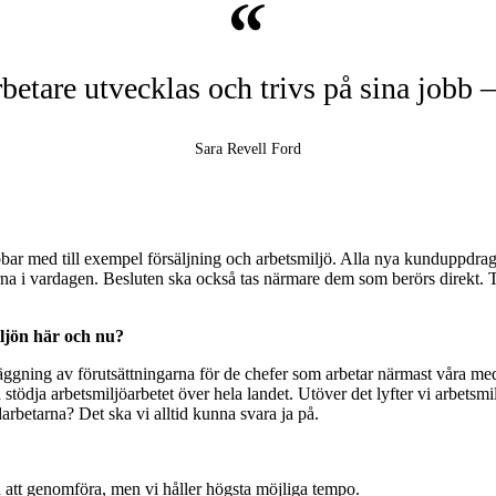
arbetare utvecklas och trivs på sina jobb –
Sara Revell Ford
jobbar med till exempel försäljning och arbetsmiljö. Alla nya kunduppdrag
arna i vardagen. Besluten ska också tas närmare dem som berörs direkt. T
iljön här och nu?
ggning av förutsättningarna för de chefer som arbetar närmast våra medarb
 stödja arbetsmiljöarbetet över hela landet. Utöver det lyfter vi arbetsmil
darbetarna? Det ska vi alltid kunna svara ja på.
id att genomföra, men vi håller högsta möjliga tempo.