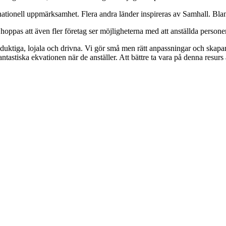
ernationell uppmärksamhet. Flera andra länder inspireras av Samhall. Bla
n hoppas att även fler företag ser möjligheterna med att anställda person
uktiga, lojala och drivna. Vi gör små men rätt anpassningar och skapar 
 fantastiska ekvationen när de anställer. Att bättre ta vara på denna resur