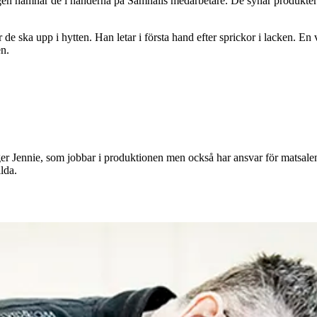
ligen hamnar de i händerna på Samhalls medarbetare. De synar produkter
är de ska upp i hytten. Han letar i första hand efter sprickor i lacken.
en.
ger Jennie, som jobbar i produktionen men också har ansvar för matsalen
lda.