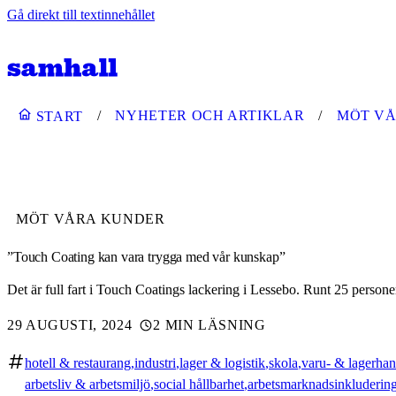
Gå direkt till textinnehållet
NYHETER OCH ARTIKLAR
MÖT V
START
MÖT VÅRA KUNDER
”Touch Coating kan vara trygga med vår kunskap”
Det är full fart i Touch Coatings lackering i Lessebo. Runt 25 pers
29 AUGUSTI, 2024
2 MIN LÄSNING
hotell & restaurang
industri
lager & logistik
skola
varu- & lagerhan
arbetsliv & arbetsmiljö
social hållbarhet
arbetsmarknadsinkluderin