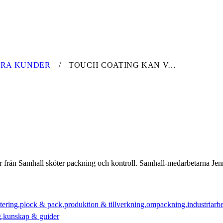
ÅRA KUNDER
TOUCH COATING KAN VARA TRYGGA MED VÅR KUNSKAP
oner från Samhall sköter packning och kontroll. Samhall-medarbetarna 
tering
plock & pack
produktion & tillverkning
ompackning
industriarb
g
kunskap & guider