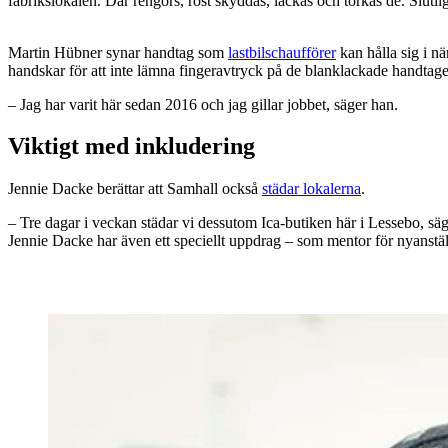
fabrikslokalen. Där rengörs, rost skyddas, lackas och torkas de. Slut
Martin Hübner synar handtag som
lastbilschaufförer
kan hålla sig i n
handskar för att inte lämna fingeravtryck på de blanklackade handtag
– Jag har varit här sedan 2016 och jag gillar jobbet, säger han.
Viktigt med inkludering
Jennie Dacke berättar att Samhall också
städar lokalerna
.
– Tre dagar i veckan städar vi dessutom Ica-butiken här i Lessebo, sä
Jennie Dacke har även ett speciellt uppdrag – som mentor för nyanstäl