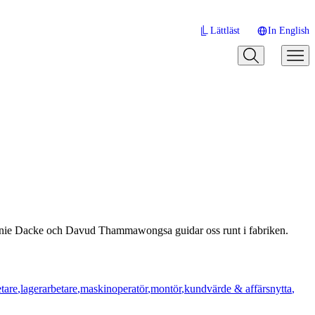
Lättläst
In English
Jennie Dacke och Davud Thammawongsa guidar oss runt i fabriken.
etare
lagerarbetare
maskinoperatör
montör
kundvärde & affärsnytta