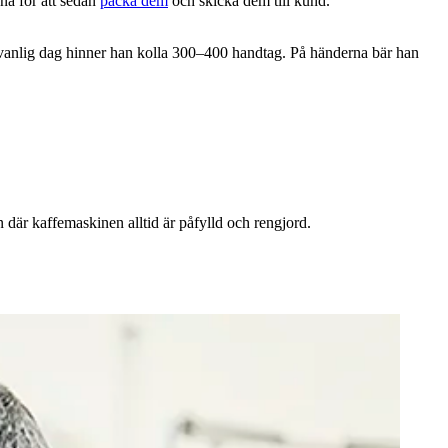
na för att sedan
packa dem
och skicka dem till kund.
 En vanlig dag hinner han kolla 300–400 handtag. På händerna bär han
 där kaffemaskinen alltid är påfylld och rengjord.