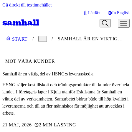
Gå direkt till textinnehållet
Lättläst
In English
SAMHALL ÄR EN VIKTIG DEL AV HSNG:S LEVERANSKEDJA
START
…
MÖT VÅRA KUNDER
Samhall är en viktig del av HSNG:s leveranskedja
HSNG säljer kosttillskott och träningsprodukter till kunder över hela
landet. I företagets lager i Kjula utanför Eskilstuna är Samhall en
viktig del av verksamheten. Samarbetet bidrar både till hög kvalitet i
leveranserna och till att fler människor får möjlighet att utvecklas i
arbete.
21 MAJ, 2026
2 MIN LÄSNING