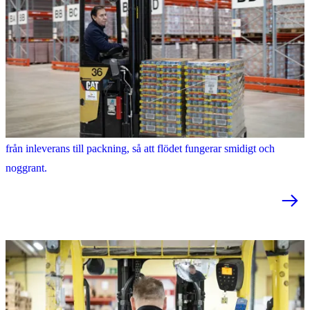
Lagerarbetare
Som lagerarbetare på Samhall säkerställer du att varor hanteras rätt
från inleverans till packning, så att flödet fungerar smidigt och
noggrant.