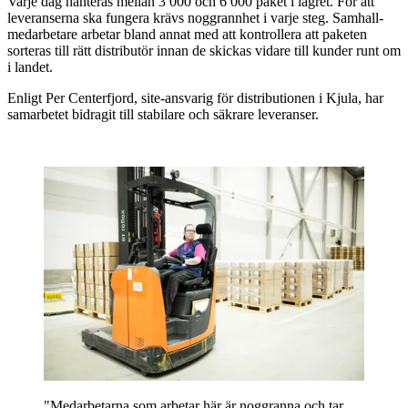
Varje dag hanteras mellan 3 000 och 6 000 paket i lagret. För att
leveranserna ska fungera krävs noggrannhet i varje steg. Samhall-
medarbetare arbetar bland annat med att kontrollera att paketen
sorteras till rätt distributör innan de skickas vidare till kunder runt om
i landet.
Enligt Per Centerfjord, site-ansvarig för distributionen i Kjula, har
samarbetet bidragit till stabilare och säkrare leveranser.
"Medarbetarna som arbetar här är noggranna och tar