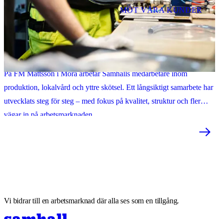
MÖT VÅRA KUNDER
"Att samarbeta med Samhall är en viktig del av vårt samhällsansvar"
På FM Mattsson i Mora arbetar Samhalls medarbetare inom
produktion, lokalvård och yttre skötsel. Ett långsiktigt samarbete har
utvecklats steg för steg – med fokus på kvalitet, struktur och fler
vägar in på arbetsmarknaden.
Vi bidrar till en arbetsmarknad där alla ses som en tillgång.