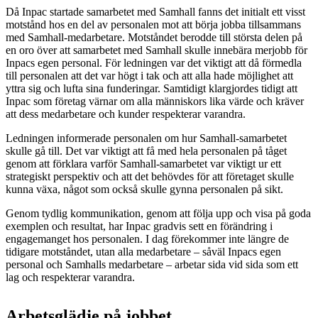
Då Inpac startade samarbetet med Samhall fanns det initialt ett visst
motstånd hos en del av personalen mot att börja jobba tillsammans
med Samhall-medarbetare. Motståndet berodde till största delen på
en oro över att samarbetet med Samhall skulle innebära merjobb för
Inpacs egen personal. För ledningen var det viktigt att då förmedla
till personalen att det var högt i tak och att alla hade möjlighet att
yttra sig och lufta sina funderingar. Samtidigt klargjordes tidigt att
Inpac som företag värnar om alla människors lika värde och kräver
att dess medarbetare och kunder respekterar varandra.
Ledningen informerade personalen om hur Samhall-samarbetet
skulle gå till. Det var viktigt att få med hela personalen på tåget
genom att förklara varför Samhall-samarbetet var viktigt ur ett
strategiskt perspektiv och att det behövdes för att företaget skulle
kunna växa, något som också skulle gynna personalen på sikt.
Genom tydlig kommunikation, genom att följa upp och visa på goda
exemplen och resultat, har Inpac gradvis sett en förändring i
engagemanget hos personalen. I dag förekommer inte längre de
tidigare motståndet, utan alla medarbetare – såväl Inpacs egen
personal och Samhalls medarbetare – arbetar sida vid sida som ett
lag och respekterar varandra.
Arbetsglädje på jobbet