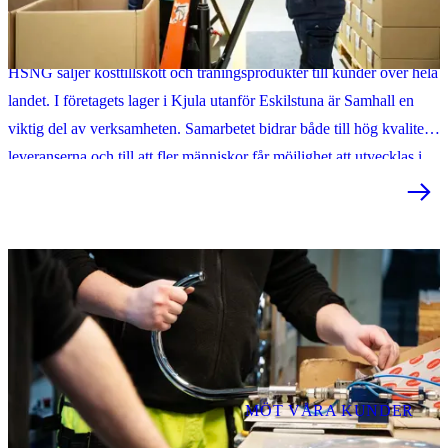
Samhall är en viktig del av HSNG:s leveranskedja
HSNG säljer kosttillskott och träningsprodukter till kunder över hela
landet. I företagets lager i Kjula utanför Eskilstuna är Samhall en
viktig del av verksamheten. Samarbetet bidrar både till hög kvalitet i
leveranserna och till att fler människor får möjlighet att utvecklas i
arbete.
MÖT VÅRA KUNDER