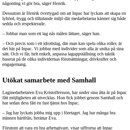
någonting vi gör bra, säger Henrik.
Dessutom är Henrik övertygad om att Inpac har lyckats att skapa en
lyhörd, trygg och tilltalande miljö där medarbetarna känner sig både
sedda och respekterade.
– Jobbar man som ett lag nås målen lättare, säger han.
– Och precis som i ett idrottslag, där man kan spela olika roller, är
det här på Inpac. Vi jobbar med individer som alla är unika på sina
sätt. Och vi får, helt enkelt, anpassa laguppställning och taktik
baserat på de olika individernas förutsättningar, drivkrafter och
engagemang.
Utökat samarbete med Samhall
Lagmedarbetaren Eva Kristoffersson, har under sina åtta år på Inpac
fått möjligheten att utvecklas. Hon fick jobbet genom Samhall och
har sedan dess fått en fast tjänst hos Inpac.
– Jag har lyckats jobba mig upp i företaget. Jag har många bra
minnen härifrån, berättar Eva.
Förutom att vara en bra arbetsgivare, visar siffrorna att Inpac