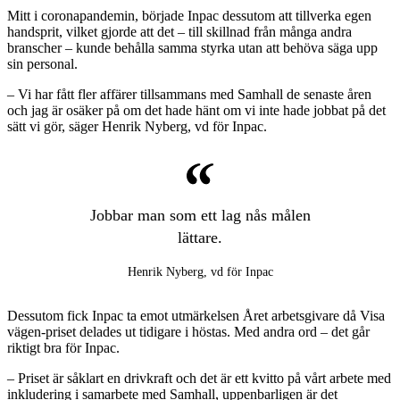
Mitt i coronapandemin, började Inpac dessutom att tillverka egen
handsprit, vilket gjorde att det – till skillnad från många andra
branscher – kunde behålla samma styrka utan att behöva säga upp
sin personal.
– Vi har fått fler affärer tillsammans med Samhall de senaste åren
och jag är osäker på om det hade hänt om vi inte hade jobbat på det
sätt vi gör, säger Henrik Nyberg, vd för Inpac.
Jobbar man som ett lag nås målen
lättare.
Henrik Nyberg, vd för Inpac
Dessutom fick Inpac ta emot utmärkelsen Året arbetsgivare då Visa
vägen-priset delades ut tidigare i höstas. Med andra ord – det går
riktigt bra för Inpac.
– Priset är såklart en drivkraft och det är ett kvitto på vårt arbete med
inkludering i samarbete med Samhall, uppenbarligen är det