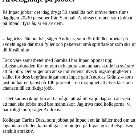
På Inpac jobbar det idag drygt 50 anställda och utöver detta finns
dagligen 20-30 personer från Samhall. Andreas Gräntz, som jobbat
på Inpac i fyra år, är en av dem.
– Jag trivs jättebra här, säger Andreas, som för tillfället arbetar på
avdelningen där man fyller och paketerar små spritflaskor som ska ut
till försäljning.
Tack vare samarbetet med Samhall har Inpac öppnat upp
arbetsmarknaden för honom och andra som annars skulle ha svårare
att få jobb. Det är genom att se individens utvecklingsmöjligheter i
stället för dess begränsningar som Inpac gett Andreas Gräntz – som
just nu har en tjänst på 100 procent – en möjlighet att utvecklas och
chansen till ett riktigt jobb.
– Det känns riktigt bra att ha något att gå till varje dag och att veta
att man ska jobba med bra människor. Jag trivs med kollegorna, vi
har roligt ihop, säger Andreas.
Kollegan Carlos Diaz, som jobbat på Inpac i ett år, håller med om att
lagandan och den kamratliga stämningen på Inpac gör arbetsplatsen
särskilt attraktiv.