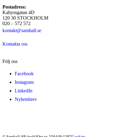
Postadress:
Kabyssgatan 4D
120 30 STOCKHOLM
020 – 572 572
kontakt@samhall.se
Kontakta oss
Följ oss
Facebook
Instagram
LinkedIn
Nyhetsbrev
© Samhall AB (publ)
Org nr. 556448-1397
Cookies