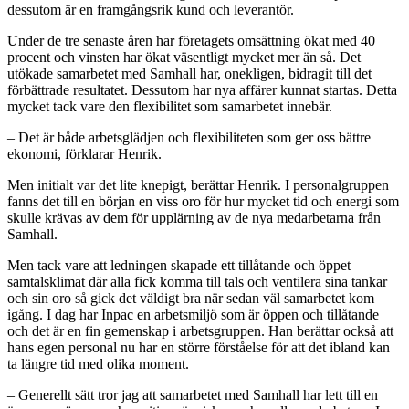
dessutom är en framgångsrik kund och leverantör.
Under de tre senaste åren har företagets omsättning ökat med 40
procent och vinsten har ökat väsentligt mycket mer än så. Det
utökade samarbetet med Samhall har, onekligen, bidragit till det
förbättrade resultatet. Dessutom har nya affärer kunnat startas. Detta
mycket tack vare den flexibilitet som samarbetet innebär.
– Det är både arbetsglädjen och flexibiliteten som ger oss bättre
ekonomi, förklarar Henrik.
Men initialt var det lite knepigt, berättar Henrik. I personalgruppen
fanns det till en början en viss oro för hur mycket tid och energi som
skulle krävas av dem för upplärning av de nya medarbetarna från
Samhall.
Men tack vare att ledningen skapade ett tillåtande och öppet
samtalsklimat där alla fick komma till tals och ventilera sina tankar
och sin oro så gick det väldigt bra när sedan väl samarbetet kom
igång. I dag har Inpac en arbetsmiljö som är öppen och tillåtande
och det är en fin gemenskap i arbetsgruppen. Han berättar också att
hans egen personal nu har en större förståelse för att det ibland kan
ta längre tid med olika moment.
– Generellt sätt tror jag att samarbetet med Samhall har lett till en