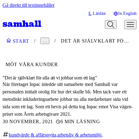
Gå direkt till textinnehållet
Lättläst
In English
DET ÄR SJÄLVKLART FÖR ALLA ATT VI JOBBAR SOM ETT LAG
START
…
MÖT VÅRA KUNDER
”Det är självklart för alla att vi jobbar som ett lag”
När företaget Inpac inledde sitt samarbete med Samhall var
personalen initialt orolig för hur det skulle bli. Men tack vare ett
metodiskt inkluderingsarbete jobbar nu alla medarbetare sida vid
sida som ett lag. Som ett bevis på detta tog Inpac emot Visa vägen-
priset som Årets arbetsgivare 2021.
30 NOVEMBER, 2021
6 MIN LÄSNING
kundvärde & affärsnytta
arbetsliv & arbetsmiljö