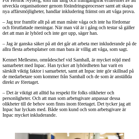
För Henrik Nyberg, som har lång och framgångsrik erfarenhet av att
utveckla organisationer genom förändringsprocesser samt att skapa
nya affärsmöjligheter, handlar inkludering främst om att våga prova.
– Jag tror framför allt på att man måste våga och inte ha fördomar
och förutfattade meningar. När man väl är i gång och testar så gäller
det att man är lyhörd och inte ger upp, säger han.
– Jag är ganska säker på att det går att arbeta mer inkluderande på de
allra flesta arbetsplatser om man bara är villig att våga, som sagt.
Kennet Mellesmo, områdeschef vid Samhall, är mycket nöjd med
samarbetet med Inpac. Han tycker att lyhördheten har varit en
särskilt viktig faktor i samarbetet, samt att Inpac inte gör skillnad på
de medarbetare som kommer från Samhall och de som är anställda
direkt av företaget.
– Det är viktigt att alltid ha respekt för folks olikheter och
personligheter. Och att man som arbetsgivare anpassar dessa
olikheter till de behov som finns inom företaget. Det tycker jag att
Inpac har lyckats med. Både som kund och som arbetsgivare är
Inpac mycket inkluderande.