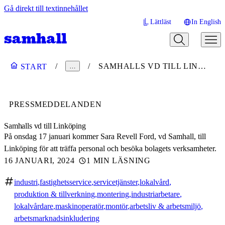
Gå direkt till textinnehållet
Lättläst
In English
SAMHALLS VD TILL LINKÖPING
START
…
PRESSMEDDELANDEN
Samhalls vd till Linköping
På onsdag 17 januari kommer Sara Revell Ford, vd Samhall, till
Linköping för att träffa personal och besöka bolagets verksamheter.
16 JANUARI, 2024
1 MIN LÄSNING
industri
fastighetsservice
servicetjänster
lokalvård
produktion & tillverkning
montering
industriarbetare
lokalvårdare
maskinoperatör
montör
arbetsliv & arbetsmiljö
arbetsmarknadsinkludering