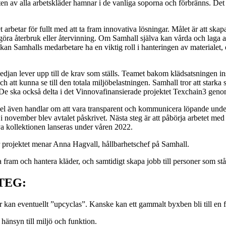
teten av alla arbetskläder hamnar i de vanliga soporna och förbränns. Det
t arbetar för fullt med att ta fram innovativa lösningar. Målet är att s
göra återbruk eller återvinning. Om Samhall själva kan vårda och laga 
kan Samhalls medarbetare ha en viktig roll i hanteringen av materialet,
skedjan lever upp till de krav som ställs. Teamet bakom klädsatsningen 
att kunna se till den totala miljöbelastningen. Samhall tror att starka s
De ska också delta i det Vinnovafinansierade projektet Texchain3 geno
g del även handlar om att vara transparent och kommunicera löpande unde
i november blev avtalet påskrivet. Nästa steg är att påbörja arbetet med 
a kollektionen lanseras under våren 2022.
r projektet menar Anna Hagvall, hållbarhetschef på Samhall.
 ta fram och hantera kläder, och samtidigt skapa jobb till personer som s
TEG:
r kan eventuellt ”upcyclas”. Kanske kan ett gammalt byxben bli till en 
hänsyn till miljö och funktion.