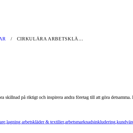
AR
CIRKULÄRA ARBETSKLÄDER – FRÅN VISION TILL VERKLIGHET
göra skillnad på riktigt och inspirera andra företag till att göra detsam
tare
lagning arbetskläder & textilier
arbetsmarknadsinkludering
kundvärd