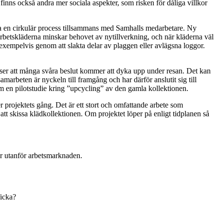
 finns också andra mer sociala aspekter, som risken för dåliga villkor
kapa en cirkulär process tillsammans med Samhalls medarbetare. Ny
arbetskläderna minskar behovet av nytillverkning, och när kläderna väl
 exempelvis genom att slakta delar av plaggen eller avlägsna loggor.
inser att många svåra beslut kommer att dyka upp under resan. Det kan
amarbeten är nyckeln till framgång och har därför anslutit sig till
m en pilotstudie kring ”upcycling” av den gamla kollektionen.
r projektets gång. Det är ett stort och omfattande arbete som
att skissa klädkollektionen. Om projektet löper på enligt tidplanen så
tår utanför arbetsmarknaden.
ficka?