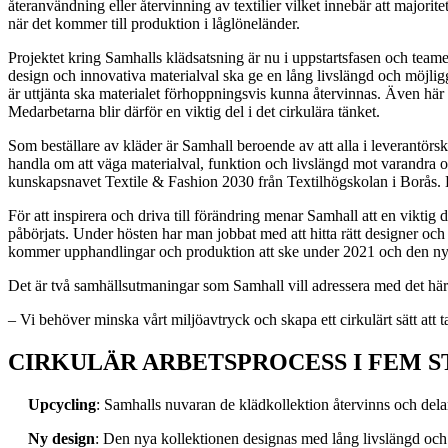
återanvändning eller återvinning av textilier vilket innebär att majori
när det kommer till produktion i låglöneländer.
Projektet kring Samhalls klädsatsning är nu i uppstartsfasen och teame
design och innovativa materialval ska ge en lång livslängd och möjlig
är uttjänta ska materialet förhoppningsvis kunna återvinnas. Även här 
Medarbetarna blir därför en viktig del i det cirkulära tänket.
Som beställare av kläder är Samhall beroende av att alla i leverantör
handla om att väga materialval, funktion och livslängd mot varandra och 
kunskapsnavet Textile & Fashion 2030 från Textilhögskolan i Borås. 
För att inspirera och driva till förändring menar Samhall att en vikti
påbörjats. Under hösten har man jobbat med att hitta rätt designer och 
kommer upphandlingar och produktion att ske under 2021 och den ny
Det är två samhällsutmaningar som Samhall vill adressera med det hä
– Vi behöver minska vårt miljöavtryck och skapa ett cirkulärt sätt att
CIRKULÄR ARBETSPROCESS I FEM S
Upcycling
: Samhalls nuvaran de klädkollektion återvinns och dela
Ny design
: Den nya kollektionen designas med lång livslängd och 