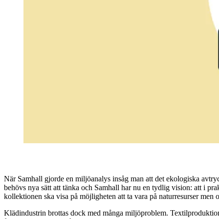
När Samhall gjorde en miljöanalys insåg man att det ekologiska avtryc
behövs nya sätt att tänka och Samhall har nu en tydlig vision: att i p
kollektionen ska visa på möjligheten att ta vara på naturresurser me
Klädindustrin brottas dock med många miljöproblem. Textilproduktione