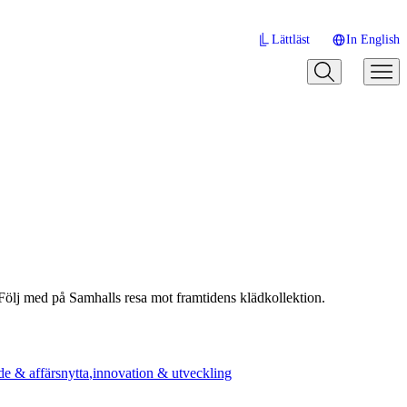
Lättläst
In English
ma. Följ med på Samhalls resa mot framtidens klädkollektion.
e & affärsnytta
innovation & utveckling