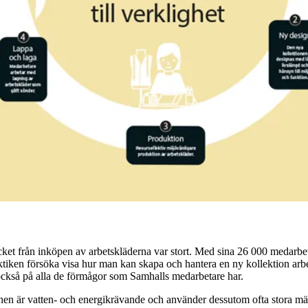
ket från inköpen av arbetskläderna var stort. Med sina 26 000 medarbeta
raktiken försöka visa hur man kan skapa och hantera en ny kollektion arb
n också på alla de förmågor som Samhalls medarbetare har.
n är vatten- och energikrävande och använder dessutom ofta stora mängd